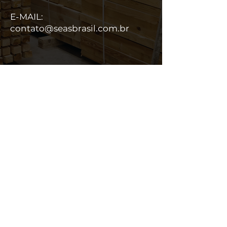
E-MAIL:
contato@seasbrasil.com.br
Seas Brasil Trading S/A
Localização: Belém – PA – Brasil
CNPJ matriz
48.260.473
/0001-54
CNPJ filial
48.260.473
/0005-88
Inscrição Estadual nº
75.032.333-7
Inscrição Municipal nº
506.980-5
CRE nº 632
Habilitação RADAR
Alvará de funcionamento 2025
Corpo de bombeiro nº 471189