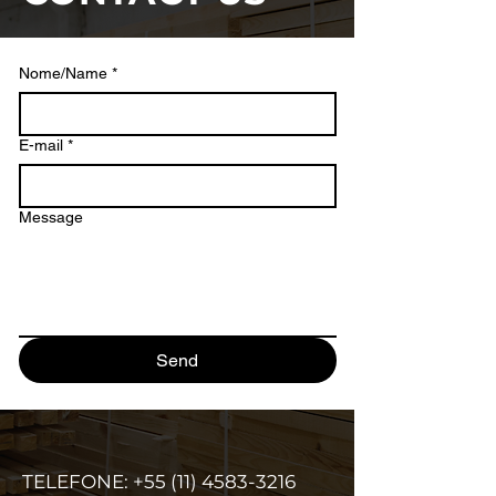
Nome/Name
*
E-mail
*
Message
Send
TELEFONE:
+55 (11) 4583-3216