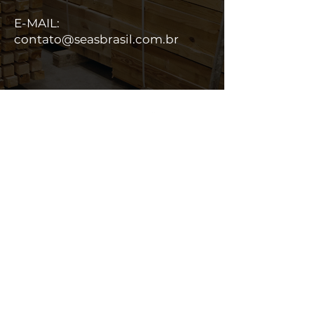
E-MAIL:
contato@seasbrasil.com.br
Seas Brasil Trading S/A
Localização: Belém – PA – Brasil
CNPJ matriz
48.260.473
/0001-54
CNPJ filial
48.260.473
/0005-88
Inscrição Estadual nº
75.032.333-7
Inscrição Municipal nº
506.980-5
CRE nº 632
Habilitação RADAR
Alvará de funcionamento 2025
Corpo de bombeiro nº 471189