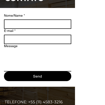
Nome/Name
*
E-mail
*
Message
Send
TELEFONE:
+55 (11) 4583-3216